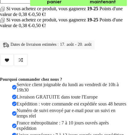
panier
maintenant
sonnette
Si vous achetez ce produit, vous gagnerez
19-25
Points d'une
video
valeur de
0,38
€
-
0,50
€
!
sans
fil
Si vous achetez ce produit, vous gagnerez
19-25
Points d'une
intelligente
valeur de
0,38
€
-
0,50
€
!
sans
fil
wi-
Dates de livraison estimées : 17. août - 20. août
fi,
interphone
vidéo
Pourquoi commander chez nous ?
Service client joignable du lundi au vendredi de 10h à
19h30
Livraison GRATUITE dans toute l'Europe
Expédition : votre commande est expédiée sous 48 heures
Numéro de suivi envoyé par e-mail pour un suivi en
temps réel
France métropolitaine : 7 à 10 jours ouvrés après
expédition