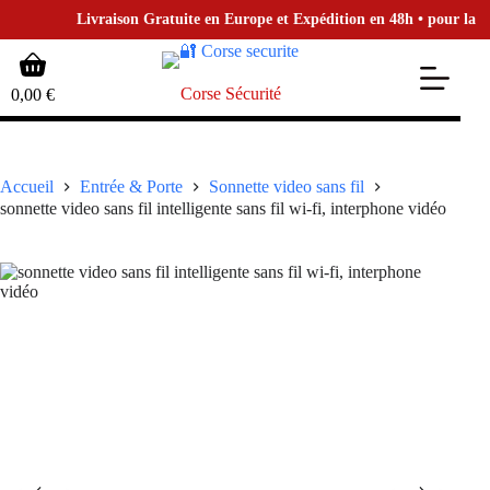
Livraison Gratuite en Europe et Expédition en 48h • pour la Bout
Passer
Panier
au
d’achat
contenu
Corse Sécurité
0,00
€
Accueil
Entrée & Porte
Sonnette video sans fil
sonnette video sans fil intelligente sans fil wi-fi, interphone vidéo