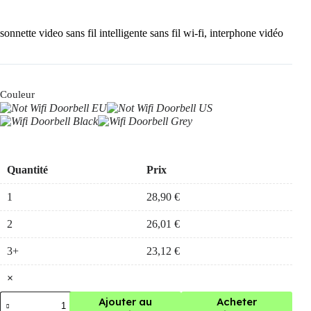
sonnette video sans fil intelligente sans fil wi-fi, interphone vidéo
Couleur
Quantité
Prix
1
28,90
€
2
26,01
€
3+
23,12
€
×
quantité
Ajouter au
Acheter
de