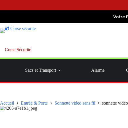
Passer
Votre 
au
contenu
Corse Sécurité
Sacs et Transport
Alarme
Accueil
Entrée & Porte
Sonnette video sans fil
sonnette video