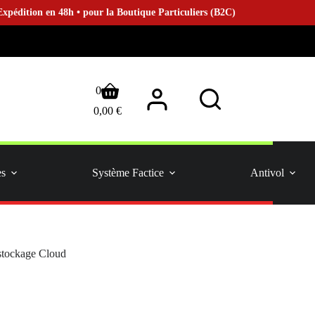
ion en 48h • pour la Boutique Particuliers (B2C)
Panier
0
d’achat
0,00
€
es
Système Factice
Antivol
c stockage Cloud