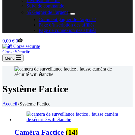
Livraison de colis
Suivi de commande
💰 Gagner de l’argent
Comment gagner de l’argent ?
Page d’inscription des affiliés
Page de connexion des affiliés
Panier
0,00
€
0
d’achat
Corse Sécurité
Menu
Système Factice
Accueil
Système Factice
Caméra Factice
(14)