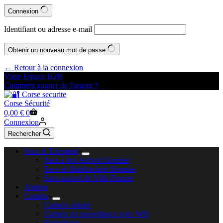
Connexion
Identifiant ou adresse e-mail
Obtenir un nouveau mot de passe
← Retour à la connexion
Votre Espace B2B
Comment gagner de l'argent ?
Corse Sécurité
Panier
0,00
€
0
d’achat
Connexion
Rechercher
Sacs et Transport
Sacs à dos Antivol Homme
Sacs en Bandoulière Homme
Sacs antivol de Ville Femme
Alarme
Caméra
Camera solaire
Caméra de surveillance avec Wifi
Babyphone