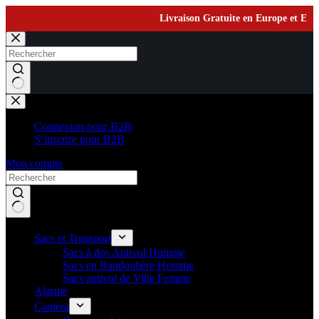
Livraison Gratuite en Europe et Expéd
Passer
au
contenu
Aucun
résultat
Connexion pour B2B
S’inscrire pour B2B
Mon compte
Sacs et Transport
Sacs à dos Antivol Homme
Sacs en Bandoulière Homme
Sacs antivol de Ville Femme
Alarme
Caméra