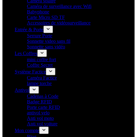
Camera solaire
Caméra de surveillance avec Wifi
Babyphone
Carte Micro SD TF
Accessoires de vidéosurveillance
Entrée & Porte
Serrure Porte
Sonnette video sans fil
Sonnette sans vidéo
Les Coffres
mini coffre fort
Coffre Secret
Système Factice
Caméra Factice
lampe torche
Antivol
Cadenas à Code
Badge RFID
Porte carte​ RFID
antivol velo
Anti vol moto
Anti vol voiture
Mon compte
Blog