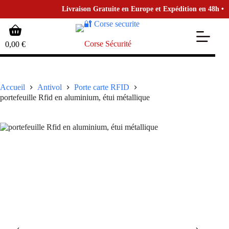
Livraison Gratuite en Europe et Expédition en 48h • pour
Passer
Panier
au
d’achat
contenu
Corse Sécurité
0,00
€
Accueil
Antivol
Porte carte​ RFID
portefeuille Rfid en aluminium, étui métallique