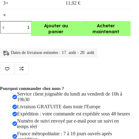
3+
11,92
€
×
quantité
Ajouter au
Acheter
de
panier
maintenant
portefeuille
Rfid
en
aluminium,
Dates de livraison estimées : 17. août - 20. août
étui
métallique
Pourquoi commander chez nous ?
Service client joignable du lundi au vendredi de 10h à
19h30
Livraison GRATUITE dans toute l'Europe
Expédition : votre commande est expédiée sous 48 heures
Numéro de suivi envoyé par e-mail pour un suivi en
temps réel
France métropolitaine : 7 à 10 jours ouvrés après