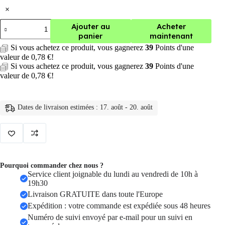
×
quantité
Ajouter au
Acheter
de
panier
maintenant
Sac
Si vous achetez ce produit, vous gagnerez
39
Points d'une
antivol
valeur de
0,78
€
!
bandoulière
Anti-
Si vous achetez ce produit, vous gagnerez
39
Points d'une
vol
valeur de
0,78
€
!
multifonction
pour
hommes,
Dates de livraison estimées : 17. août - 20. août
sacoche
à
épaule
Pourquoi commander chez nous ?
Service client joignable du lundi au vendredi de 10h à
19h30
Livraison GRATUITE dans toute l'Europe
Expédition : votre commande est expédiée sous 48 heures
Numéro de suivi envoyé par e-mail pour un suivi en