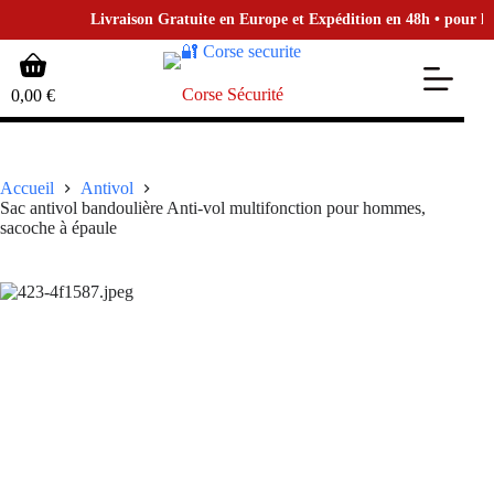
Livraison Gratuite en Europe et Expédition en 48h • pour la Bo
Passer
Panier
au
d’achat
contenu
Corse Sécurité
0,00
€
Accueil
Antivol
Sac antivol bandoulière Anti-vol multifonction pour hommes,
sacoche à épaule