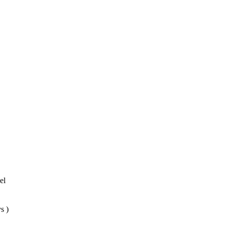
el
s )