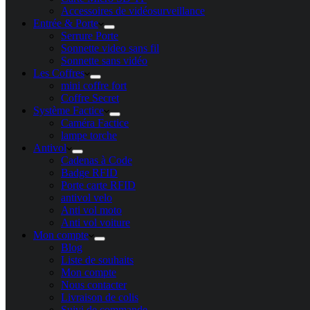
Accessoires de vidéosurveillance
Entrée & Porte
Serrure Porte
Sonnette video sans fil
Sonnette sans vidéo
Les Coffres
mini coffre fort
Coffre Secret
Système Factice
Caméra Factice
lampe torche
Antivol
Cadenas à Code
Badge RFID
Porte carte​ RFID
antivol velo
Anti vol moto
Anti vol voiture
Mon compte
Blog
Liste de souhaits
Mon compte
Nous contacter
Livraison de colis
Suivi de commande