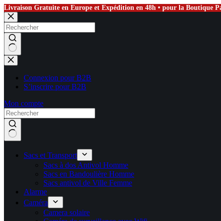
Livraison Gratuite en Europe et Expédition en 48h • pour la Boutique Pa
Passer
au
contenu
Aucun
résultat
Connexion pour B2B
S’inscrire pour B2B
Mon compte
Sacs et Transport
Sacs à dos Antivol Homme
Sacs en Bandoulière Homme
Sacs antivol de Ville Femme
Alarme
Caméra
Camera solaire