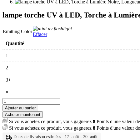
lampe torche UV à LED, Torche à Lumière
Emitting Color
Effacer
Quantité
1
2
3+
×
quantité
de
Ajouter au panier
lampe
Acheter maintenant
torche
Si vous achetez ce produit, vous gagnerez
8
Points d'une valeur d
UV
Si vous achetez ce produit, vous gagnerez
8
Points d'une valeur d
à
LED,
Dates de livraison estimées : 17. août - 20. août
Torche