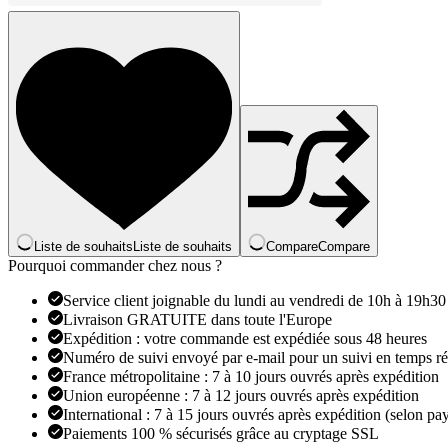
à
Lumière
Noire,
Longueur
d'Onde
395
nm,
Faisceau
Violet
Liste de souhaits
Liste de souhaits
Compare
Compare
Pourquoi commander chez nous ?
Service client joignable du lundi au vendredi de 10h à 19h30
Livraison GRATUITE dans toute l'Europe
Expédition : votre commande est expédiée sous 48 heures
Numéro de suivi envoyé par e-mail pour un suivi en temps ré
France métropolitaine : 7 à 10 jours ouvrés après expédition
Union européenne : 7 à 12 jours ouvrés après expédition
International : 7 à 15 jours ouvrés après expédition (selon pay
Paiements 100 % sécurisés grâce au cryptage SSL