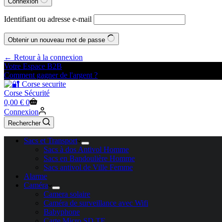
Connexion
Identifiant ou adresse e-mail
Obtenir un nouveau mot de passe
← Retour à la connexion
Votre Espace B2B
Comment gagner de l'argent ?
Corse Sécurité
Panier
0,00
€
0
d’achat
Connexion
Rechercher
Sacs et Transport
Sacs à dos Antivol Homme
Sacs en Bandoulière Homme
Sacs antivol de Ville Femme
Alarme
Caméra
Camera solaire
Caméra de surveillance avec Wifi
Babyphone
Carte Micro SD TF