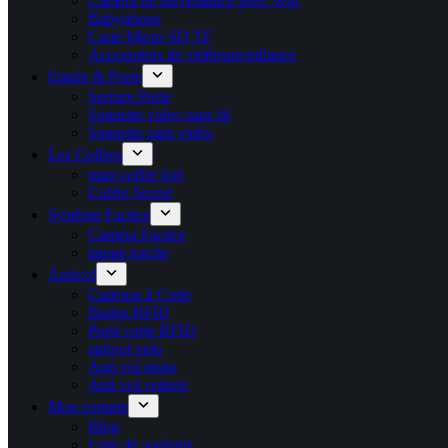
Caméra de surveillance avec Wifi
Babyphone
Carte Micro SD TF
Accessoires de vidéosurveillance
Entrée & Porte
Serrure Porte
Sonnette video sans fil
Sonnette sans vidéo
Les Coffres
mini coffre fort
Coffre Secret
Système Factice
Caméra Factice
lampe torche
Antivol
Cadenas à Code
Badge RFID
Porte carte​ RFID
antivol velo
Anti vol moto
Anti vol voiture
Mon compte
Blog
Liste de souhaits