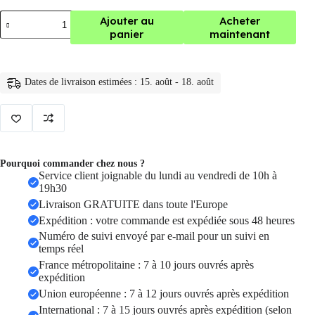
quantité
Ajouter au
Acheter
de
panier
maintenant
camera
factice
de
vidéosurveillance
Dates de livraison estimées : 15. août - 18. août
solaire,
sécurité
avec
lumière
LED
clignotante,
dôme
Pourquoi commander chez nous ?
rotatif
Service client joignable du lundi au vendredi de 10h à
à
19h30
360
Livraison GRATUITE dans toute l'Europe
°
Expédition : votre commande est expédiée sous 48 heures
Numéro de suivi envoyé par e-mail pour un suivi en
temps réel
France métropolitaine : 7 à 10 jours ouvrés après
expédition
Union européenne : 7 à 12 jours ouvrés après expédition
International : 7 à 15 jours ouvrés après expédition (selon