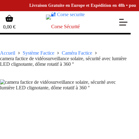
Livraison Gratuite en Europe et Expédition en 48h • pour la 
Passer
Panier
au
d’achat
contenu
Corse Sécurité
0,00
€
Accueil
Système Factice
Caméra Factice
camera factice de vidéosurveillance solaire, sécurité avec lumière
LED clignotante, dôme rotatif à 360 °