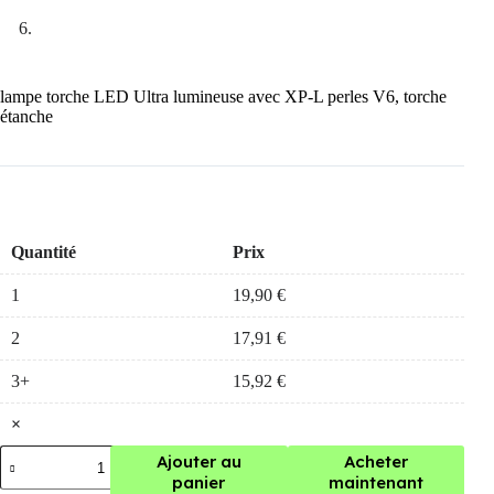
lampe torche LED Ultra lumineuse avec XP-L perles V6, torche
étanche
Quantité
Prix
1
19,90
€
2
17,91
€
3+
15,92
€
×
quantité
Ajouter au
Acheter
de
panier
maintenant
lampe