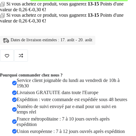
Si vous achetez ce produit, vous gagnerez
13-15
Points d'une
torche
valeur de
0,26
€
-
0,30
€
!
LED
Ultra
Si vous achetez ce produit, vous gagnerez
13-15
Points d'une
lumineuse
valeur de
0,26
€
-
0,30
€
!
avec
XP-
L
Dates de livraison estimées : 17. août - 20. août
perles
V6,
torche
étanche
Pourquoi commander chez nous ?
Service client joignable du lundi au vendredi de 10h à
19h30
Livraison GRATUITE dans toute l'Europe
Expédition : votre commande est expédiée sous 48 heures
Numéro de suivi envoyé par e-mail pour un suivi en
temps réel
France métropolitaine : 7 à 10 jours ouvrés après
expédition
Union européenne : 7 à 12 jours ouvrés après expédition