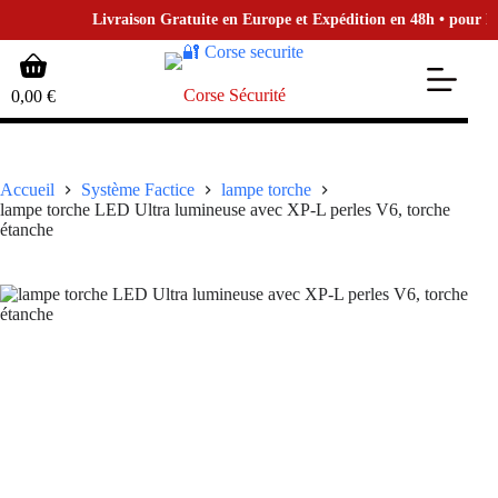
Livraison Gratuite en Europe et Expédition en 48h • pour la Bo
Passer
Panier
au
d’achat
contenu
Corse Sécurité
0,00
€
Accueil
Système Factice
lampe torche
lampe torche LED Ultra lumineuse avec XP-L perles V6, torche
étanche