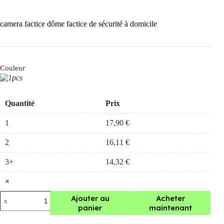
camera factice dôme factice de sécurité à domicile
Couleur
Quantité
Prix
1
17,90
€
2
16,11
€
3+
14,32
€
×
quantité
Ajouter au
Acheter
de
panier
maintenant
camera
factice