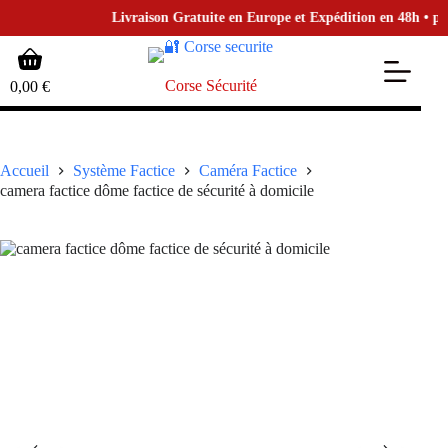
Livraison Gratuite en Europe et Expédition en 48h • pour 
Passer
Panier
au
d’achat
contenu
Corse Sécurité
0,00
€
Accueil
Système Factice
Caméra Factice
camera factice dôme factice de sécurité à domicile