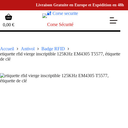
Livraison Gratuite en Europe et Expédition en 48h • pou
Passer
Panier
au
d’achat
contenu
Corse Sécurité
0,00
€
Accueil
Antivol
Badge RFID
etiquette rfid vierge inscriptible 125KHz EM4305 T5577, étiquette
de clé