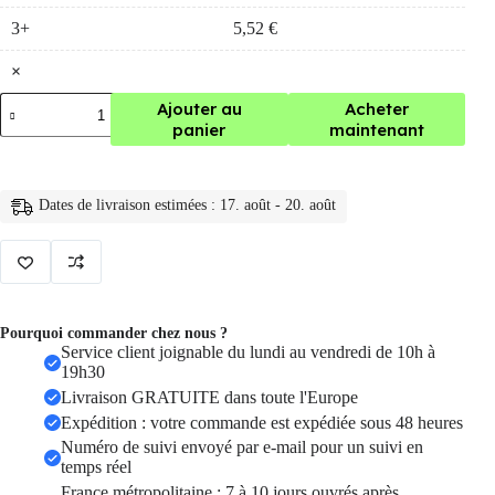
3+
5,52
€
×
quantité
Ajouter au
Acheter
de
panier
maintenant
etiquette
rfid
vierge
inscriptible
Dates de livraison estimées : 17. août - 20. août
125KHz
EM4305
T5577,
étiquette
de
clé
Pourquoi commander chez nous ?
Service client joignable du lundi au vendredi de 10h à
19h30
Livraison GRATUITE dans toute l'Europe
Expédition : votre commande est expédiée sous 48 heures
Numéro de suivi envoyé par e-mail pour un suivi en
temps réel
France métropolitaine : 7 à 10 jours ouvrés après