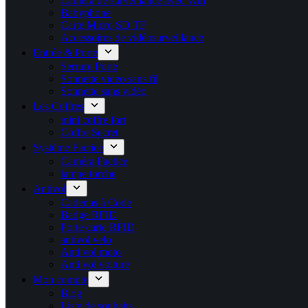
Caméra de surveillance avec Wifi
Babyphone
Carte Micro SD TF
Accessoires de vidéosurveillance
Entrée & Porte
Serrure Porte
Sonnette video sans fil
Sonnette sans vidéo
Les Coffres
mini coffre fort
Coffre Secret
Système Factice
Caméra Factice
lampe torche
Antivol
Cadenas à Code
Badge RFID
Porte carte​ RFID
antivol velo
Anti vol moto
Anti vol voiture
Mon compte
Blog
Liste de souhaits