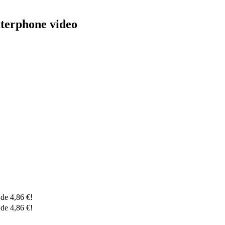
interphone video
r de
4,86
€
!
r de
4,86
€
!