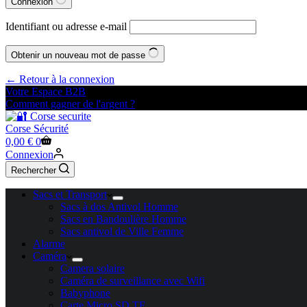
Connexion
Identifiant ou adresse e-mail
Obtenir un nouveau mot de passe
← Retour à la connexion
Votre Espace B2B
Comment gagner de l'argent ?
Corse Sécurité
Panier
0,00
€
0
d’achat
Connexion
Rechercher
Sacs et Transport
Sacs à dos Antivol Homme
Sacs en Bandoulière Homme
Sacs antivol de Ville Femme
Alarme
Caméra
Camera solaire
Caméra de surveillance avec Wifi
Babyphone
Carte Micro SD TF