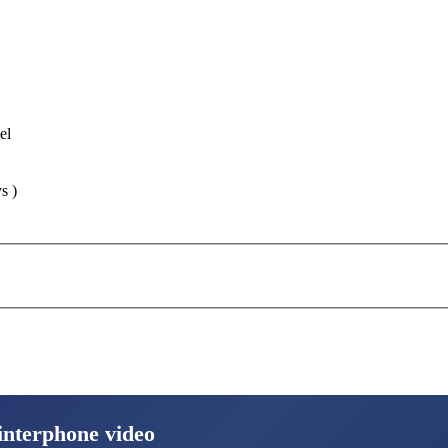
el
s )
,interphone video