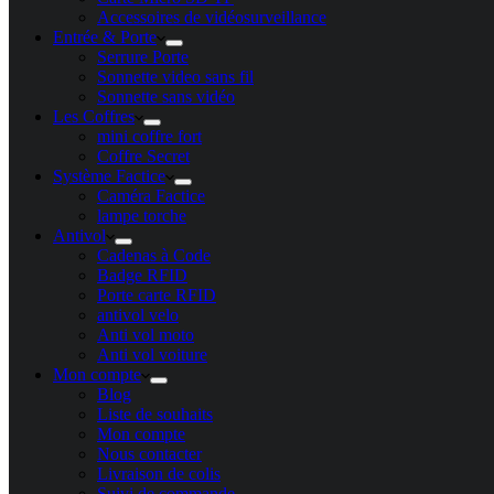
Accessoires de vidéosurveillance
Entrée & Porte
Serrure Porte
Sonnette video sans fil
Sonnette sans vidéo
Les Coffres
mini coffre fort
Coffre Secret
Système Factice
Caméra Factice
lampe torche
Antivol
Cadenas à Code
Badge RFID
Porte carte​ RFID
antivol velo
Anti vol moto
Anti vol voiture
Mon compte
Blog
Liste de souhaits
Mon compte
Nous contacter
Livraison de colis
Suivi de commande