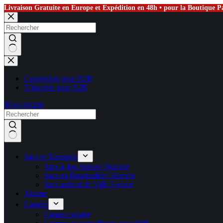
Livraison Gratuite en Europe et Expédition en 48h • pour la Boutique Pa
Passer
au
contenu
Aucun
résultat
Connexion pour B2B
S’inscrire pour B2B
Mon compte
Sacs et Transport
Sacs à dos Antivol Homme
Sacs en Bandoulière Homme
Sacs antivol de Ville Femme
Alarme
Caméra
Camera solaire