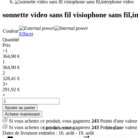
sonnette video sans fil visiophone sans fil,
Couleur
Effacer
Quantité
Prix
<1
364,90
€
1
364,90
€
2
328,41
€
3+
291,92
€
×
quantité
de
Ajouter au panier
sonnette
Acheter maintenant
video
Si vous achetez ce produit, vous gagnerez
243
Points d'une valeu
sans
Si vous achetez ce produit, vous gagnerez
243
Points d'une valeu
fil
Liste de souhaits
Compare
Dates de livraison estimées : 16. août - 19. août
visiophone