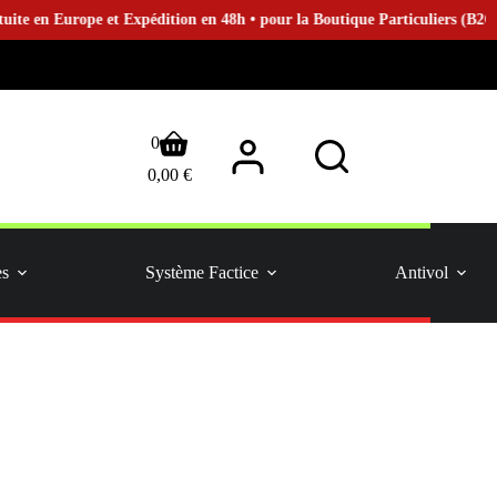
Europe et Expédition en 48h • pour la Boutique Particuliers (B2C)
Panier
0
d’achat
0,00
€
es
Système Factice
Antivol