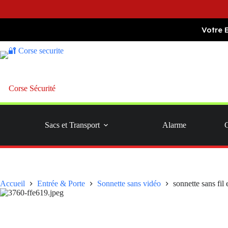
Passer
Votre 
au
contenu
Corse Sécurité
Sacs et Transport
Alarme
Accueil
Entrée & Porte
Sonnette sans vidéo
sonnette sans fil