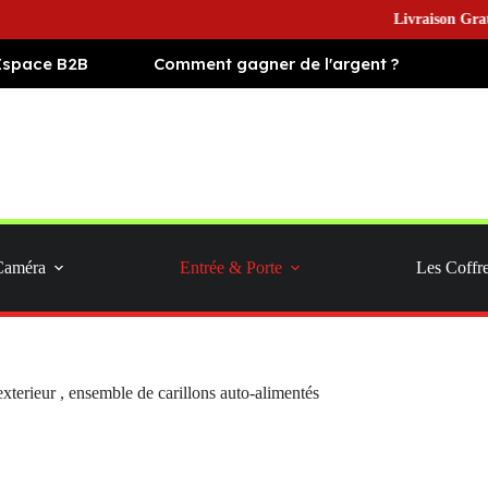
Livraison Gratuite en 
Espace B2B
Comment gagner de l'argent ?
Caméra
Entrée & Porte
Les Coffr
 exterieur , ensemble de carillons auto-alimentés