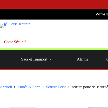
Passer
Votre 
au
contenu
Corse Sécurité
Sacs et Transport
Alarme
Accueil
Entrée & Porte
Serrure Porte
serrure porte de sécurit