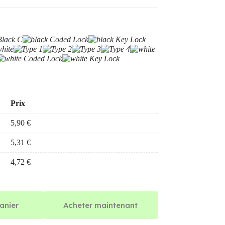
Prix
5,90
€
5,31
€
4,72
€
anier
Acheter maintenant