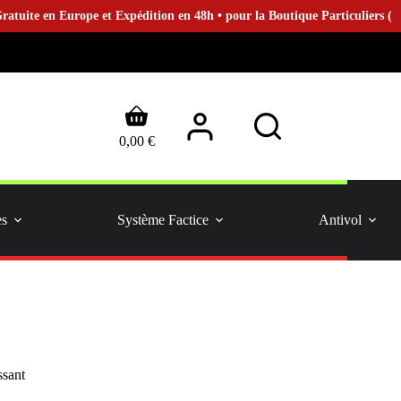
n Europe et Expédition en 48h • pour la Boutique Particuliers (B2C)
Panier
d’achat
0,00
€
es
Système Factice
Antivol
ssant