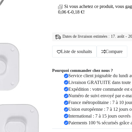
de
Si vous achetez ce produit, vous ga
sécurité
0,06
€
-
0,18
€
!
pour
placard
coulissant
Dates de livraison estimées : 17. août - 20
Liste de souhaits
Compare
Pourquoi commander chez nous ?
Service client joignable du lundi
Livraison GRATUITE dans toute 
Expédition : votre commande est 
Numéro de suivi envoyé par e-mail
France métropolitaine : 7 à 10 jou
Union européenne : 7 à 12 jours o
International : 7 à 15 jours ouvrés
Paiements 100 % sécurisés grâce 