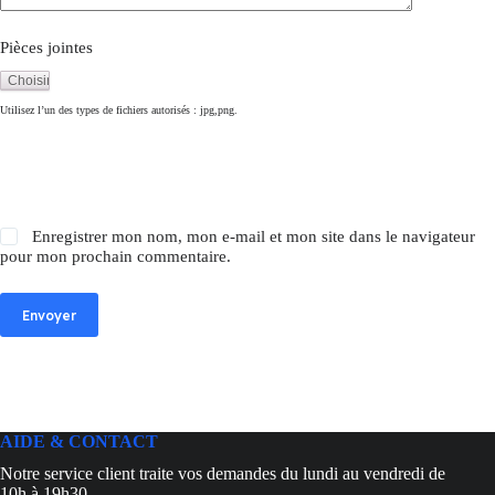
Pièces jointes
Utilisez l’un des types de fichiers autorisés : jpg,png.
Enregistrer mon nom, mon e-mail et mon site dans le navigateur
pour mon prochain commentaire.
Envoyer
AIDE & CONTACT
Notre service client traite vos demandes du lundi au vendredi de
10h à 19h30