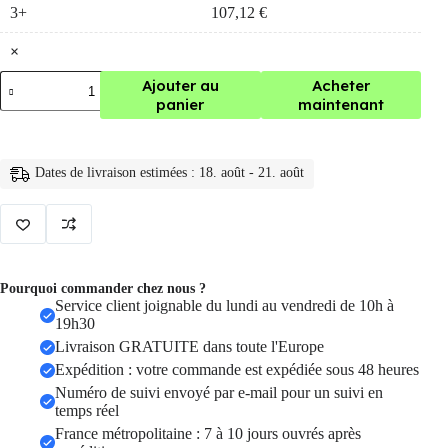
3+
107,12
€
×
quantité
Ajouter au
Acheter
de
panier
maintenant
serrure
porte
intelligente
Bluetooth,
Dates de livraison estimées : 18. août - 21. août
avec
lecteur
de
carte
NFC
Pourquoi commander chez nous ?
Service client joignable du lundi au vendredi de 10h à
19h30
Livraison GRATUITE dans toute l'Europe
Expédition : votre commande est expédiée sous 48 heures
Numéro de suivi envoyé par e-mail pour un suivi en
temps réel
France métropolitaine : 7 à 10 jours ouvrés après