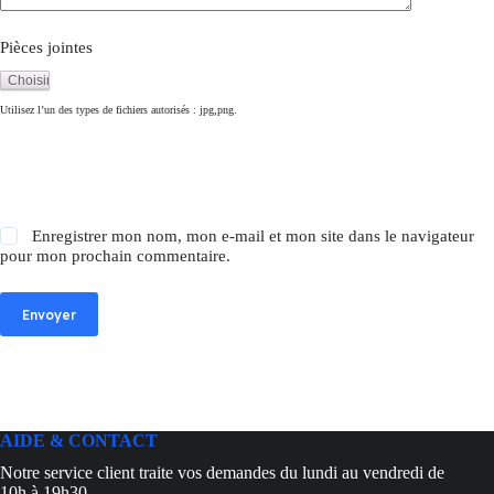
Pièces jointes
Utilisez l’un des types de fichiers autorisés : jpg,png.
Enregistrer mon nom, mon e-mail et mon site dans le navigateur
pour mon prochain commentaire.
Envoyer
AIDE & CONTACT
Notre service client traite vos demandes du lundi au vendredi de
10h à 19h30