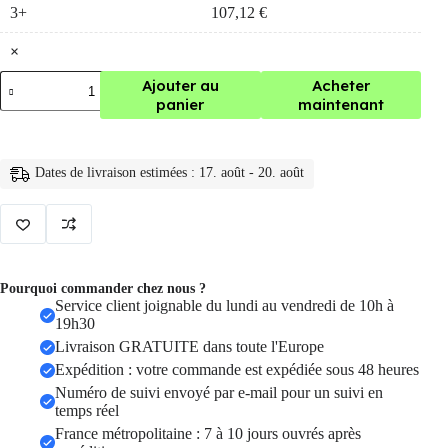
3+
107,12
€
×
quantité
Ajouter au
Acheter
de
panier
maintenant
serrure
porte
intelligente
Bluetooth,
Dates de livraison estimées : 17. août - 20. août
avec
lecteur
de
carte
NFC
Pourquoi commander chez nous ?
Service client joignable du lundi au vendredi de 10h à
19h30
Livraison GRATUITE dans toute l'Europe
Expédition : votre commande est expédiée sous 48 heures
Numéro de suivi envoyé par e-mail pour un suivi en
temps réel
France métropolitaine : 7 à 10 jours ouvrés après