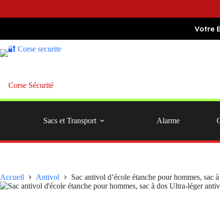
Passer
Votre 
au
contenu
Corse Sécurité
Sacs et Transport
Alarme
Accueil
Antivol
Sac antivol d’école étanche pour hommes, sac à 