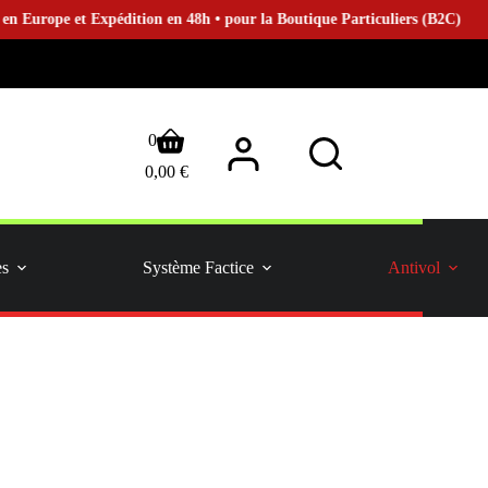
pe et Expédition en 48h • pour la Boutique Particuliers (B2C)
Panier
0
d’achat
0,00
€
es
Système Factice
Antivol