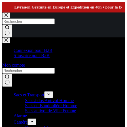
Livraison Gratuite en Europe et Expédition en 48h • pour la Boutique
Passer
au
contenu
Aucun
résultat
Connexion pour B2B
S’inscrire pour B2B
Mon compte
Sacs et Transport
Sacs à dos Antivol Homme
Sacs en Bandoulière Homme
Sacs antivol de Ville Femme
Alarme
Caméra