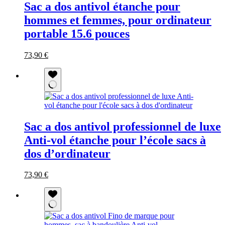
Sac a dos antivol étanche pour
hommes et femmes, pour ordinateur
portable 15.6 pouces
Le
Le
Ce
73,90
€
prix
prix
produit
initial
actuel
a
était :
est :
plusieurs
163,90 €.
73,90 €.
variations.
Les
options
peuvent
Sac a dos antivol professionnel de luxe
être
choisies
Anti-vol étanche pour l’école sacs à
sur
dos d’ordinateur
la
page
du
Le
Le
Ce
73,90
€
produit
prix
prix
produit
initial
actuel
a
était :
est :
plusieurs
163,90 €.
73,90 €.
variations.
Les