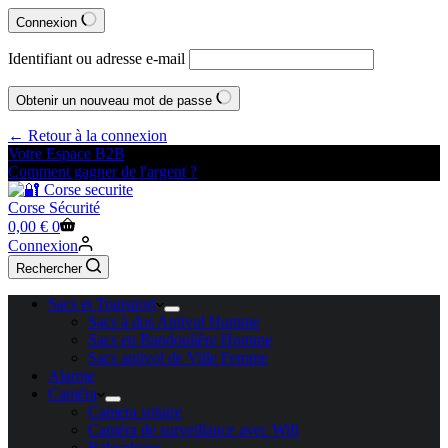
Connexion
Identifiant ou adresse e-mail
Obtenir un nouveau mot de passe
← Retour à la connexion
Votre Espace B2B
Comment gagner de l'argent ?
Corse Sécurité
Panier
0,00
€
0
d’achat
Connexion
Rechercher
Sacs et Transport
Sacs à dos Antivol Homme
Sacs en Bandoulière Homme
Sacs antivol de Ville Femme
Alarme
Caméra
Camera solaire
Caméra de surveillance avec Wifi
Babyphone