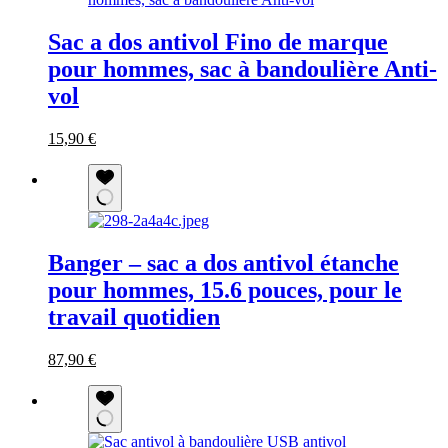
options
peuvent
Sac a dos antivol Fino de marque
être
choisies
pour hommes, sac à bandoulière Anti-
sur
vol
la
page
du
Le
Le
Ce
15,90
€
produit
prix
prix
produit
initial
actuel
a
était :
est :
plusieurs
30,90 €.
15,90 €.
variations.
Les
options
Banger – sac a dos antivol étanche
peuvent
être
pour hommes, 15.6 pouces, pour le
choisies
travail quotidien
sur
la
page
Le
Le
Ce
87,90
€
du
prix
prix
produit
produit
initial
actuel
a
était :
est :
plusieurs
175,90 €.
87,90 €.
variations.