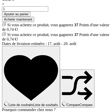
×
quantité
de
Ajouter au panier
Sac
Acheter maintenant
antivol
Si vous achetez ce produit, vous gagnerez
37
Points d'une valeur
bandoulière
de
0,74
€
!
imperméable
Si vous achetez ce produit, vous gagnerez
37
Points d'une valeur
multifonction
de
0,74
€
!
pour
Dates de livraison estimées : 17. août - 20. août
hommes
et
femmes
Liste de souhaits
Liste de souhaits
Compare
Compare
Pourquoi commander chez nous ?