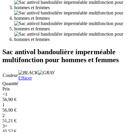
Sac antivol bandoulière imperméable
multifonction pour hommes et femmes
Couleur
Effacer
Quantité
Prix
<1
56,90
€
1
56,90
€
2
51,21
€
3+
45,52
€