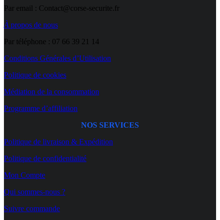
options
Par email : Contact@corse-securite.fr
peuvent
être
À
propos de nous
choisies
sur
Par téléphone : 07 66 39 21 14
la
page
Conditions Générales d’Utilisation
du
produit
Politique de cookies
Médiation de la consommation
Programme d’affiliation
NOS SERVICES
Politique de livraison & Expédition
Politique de confidentialité
Mon Compte
Qui sommes-nous ?
Suivre commande