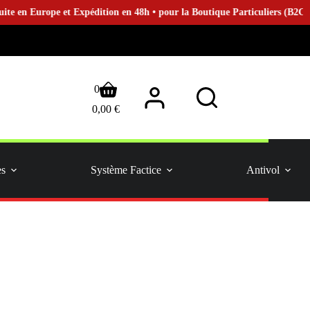
t Expédition en 48h • pour la Boutique Particuliers (B2C)
Panier
0
d’achat
0,00
€
es
Système Factice
Antivol