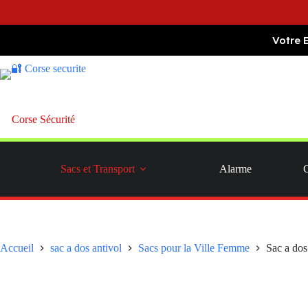
Passer
Votre 
au
contenu
Corse Sécurité
Sacs et Transport
Alarme
Accueil
sac a dos antivol
Sacs pour la Ville Femme
Sac a dos