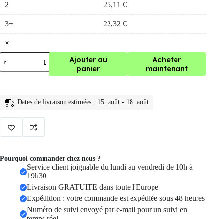
2
25,11
€
3+
22,32
€
×
quantité
Ajouter au
Acheter
de
panier
maintenant
Sac
a
dos
antivol
Dates de livraison estimées : 15. août - 18. août
Oxford
pour
femmes,
étanche,
anti-
vol
à
Pourquoi commander chez nous ?
la
Service client joignable du lundi au vendredi de 10h à
mode
19h30
Livraison GRATUITE dans toute l'Europe
Expédition : votre commande est expédiée sous 48 heures
Numéro de suivi envoyé par e-mail pour un suivi en
temps réel