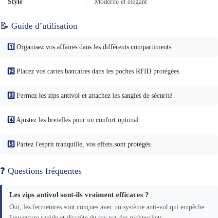
Style
Moderne et élégant
📝 Guide d’utilisation
1️⃣
Organisez vos affaires dans les différents compartiments
2️⃣
Placez vos cartes bancaires dans les poches RFID protégées
3️⃣
Fermez les zips antivol et attachez les sangles de sécurité
4️⃣
Ajustez les bretelles pour un confort optimal
5️⃣
Partez l'esprit tranquille, vos effets sont protégés
❓ Questions fréquentes
Les zips antivol sont-ils vraiment efficaces ?
Oui, les fermetures sont conçues avec un système anti-vol qui empêche
l'ouverture rapide et discrète du sac par des pickpockets.