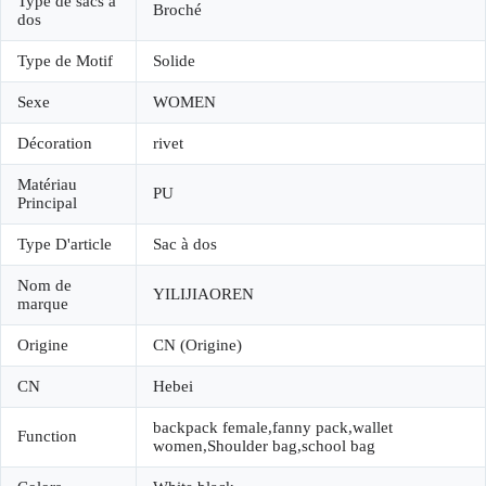
Type de sacs à
Broché
dos
Type de Motif
Solide
Sexe
WOMEN
Décoration
rivet
Matériau
PU
Principal
Type D'article
Sac à dos
Nom de
YILIJIAOREN
marque
Origine
CN (Origine)
CN
Hebei
backpack female,fanny pack,wallet
Function
women,Shoulder bag,school bag