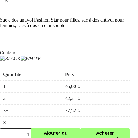
Sac a dos antivol Fashion Star pour filles, sac à dos antivol pour
femmes, sacs à dos en cuir souple
Couleur
Quantité
Prix
1
46,90
€
2
42,21
€
3+
37,52
€
×
quantité
Ajouter au
Acheter
de