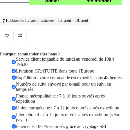
panier
maintenant
Sac
a
dos
antivol
Dates de livraison estimées : 15. août - 18. août
Fashion
Star
pour
filles,
sac
à
dos
Pourquoi commander chez nous ?
antivol
Service client joignable du lundi au vendredi de 10h à
pour
19h30
femmes,
Livraison GRATUITE dans toute l'Europe
sacs
à
Expédition : votre commande est expédiée sous 48 heures
dos
Numéro de suivi envoyé par e-mail pour un suivi en
en
temps réel
cuir
France métropolitaine : 7 à 10 jours ouvrés après
souple
expédition
Union européenne : 7 à 12 jours ouvrés après expédition
International : 7 à 15 jours ouvrés après expédition (selon
pays )
Paiements 100 % sécurisés grâce au cryptage SSL