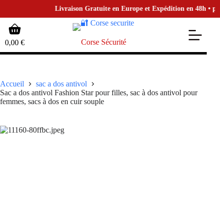
Livraison Gratuite en Europe et Expédition en 48h • pour 
Passer
Panier
au
d’achat
contenu
Corse Sécurité
0,00
€
Accueil
sac a dos antivol
Sac a dos antivol Fashion Star pour filles, sac à dos antivol pour
femmes, sacs à dos en cuir souple