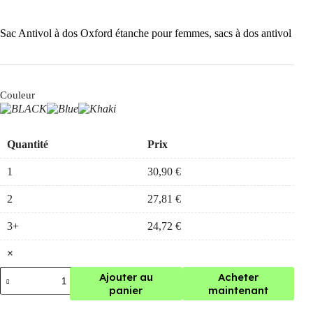
Sac Antivol à dos Oxford étanche pour femmes, sacs à dos antivol
Couleur
Quantité
Prix
1
30,90
€
2
27,81
€
3+
24,72
€
×
quantité
Ajouter au
Acheter
de
panier
maintenant
Sac
Antivol