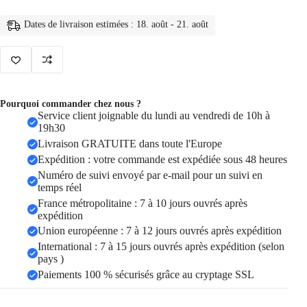
à
dos
Dates de livraison estimées : 18. août - 21. août
Oxford
étanche
pour
femmes,
sacs
à
dos
Pourquoi commander chez nous ?
antivol
Service client joignable du lundi au vendredi de 10h à
19h30
Livraison GRATUITE dans toute l'Europe
Expédition : votre commande est expédiée sous 48 heures
Numéro de suivi envoyé par e-mail pour un suivi en
temps réel
France métropolitaine : 7 à 10 jours ouvrés après
expédition
Union européenne : 7 à 12 jours ouvrés après expédition
International : 7 à 15 jours ouvrés après expédition (selon
pays )
Paiements 100 % sécurisés grâce au cryptage SSL