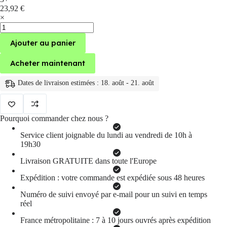
23,92
€
×
quantité
de
Ajouter au panier
Sac
a
dos
Acheter maintenant
antivol
Oxford
Dates de livraison estimées : 18. août - 21. août
Anti-
vol
pour
femmes,
Pourquoi commander chez nous ?
sac
à
Service client joignable du lundi au vendredi de 10h à
dos
19h30
de
grande
Livraison GRATUITE dans toute l'Europe
capacité
Expédition : votre commande est expédiée sous 48 heures
Numéro de suivi envoyé par e-mail pour un suivi en temps
réel
France métropolitaine : 7 à 10 jours ouvrés après expédition