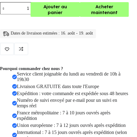
quantité
Ajouter au
Acheter
de
panier
maintenant
porte
carte
rfid
,
Dates de livraison estimées : 16. août - 19. août
portefeuille
à
deux
volets
pour
hommes
avec
Pourquoi commander chez nous ?
compartiment
Service client joignable du lundi au vendredi de 10h à
à
19h30
pièces
Livraison GRATUITE dans toute l'Europe
et
compartiment
Expédition : votre commande est expédiée sous 48 heures
à
Numéro de suivi envoyé par e-mail pour un suivi en
billets
temps réel
France métropolitaine : 7 à 10 jours ouvrés après
expédition
Union européenne : 7 à 12 jours ouvrés après expédition
International : 7 à 15 jours ouvrés après expédition (selon