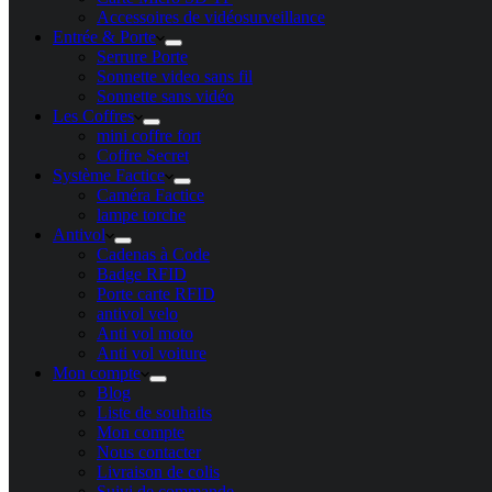
Accessoires de vidéosurveillance
Entrée & Porte
Serrure Porte
Sonnette video sans fil
Sonnette sans vidéo
Les Coffres
mini coffre fort
Coffre Secret
Système Factice
Caméra Factice
lampe torche
Antivol
Cadenas à Code
Badge RFID
Porte carte​ RFID
antivol velo
Anti vol moto
Anti vol voiture
Mon compte
Blog
Liste de souhaits
Mon compte
Nous contacter
Livraison de colis
Suivi de commande