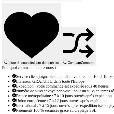
Mini
SD,
Micro
Flash
de
Stockage
Liste de souhaits
Liste de souhaits
Compare
Compare
Pourquoi commander chez nous ?
Service client joignable du lundi au vendredi de 10h à 19h30
Livraison GRATUITE dans toute l'Europe
Expédition : votre commande est expédiée sous 48 heures
Numéro de suivi envoyé par e-mail pour un suivi en temps ré
France métropolitaine : 7 à 10 jours ouvrés après expédition
Union européenne : 7 à 12 jours ouvrés après expédition
International : 7 à 15 jours ouvrés après expédition (selon pay
Paiements 100 % sécurisés grâce au cryptage SSL