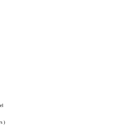
el
s )