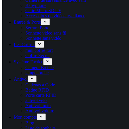
Caméra de surveillance avec Wifi
Babyphone
Carte Micro SD TF
Accessoires de vidéosurveillance
Entrée & Porte
Serrure Porte
Sonnette video sans fil
Sonnette sans vidéo
Les Coffres
mini coffre fort
Coffre Secret
Système Factice
Caméra Factice
lampe torche
Antivol
Cadenas à Code
Badge RFID
Porte carte​ RFID
antivol velo
Anti vol moto
Anti vol voiture
Mon compte
Blog
Liste de souhaits