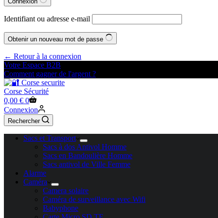
Connexion
Identifiant ou adresse e-mail
Obtenir un nouveau mot de passe
← Retour à la connexion
Votre Espace B2B
Comment gagner de l'argent ?
Corse Sécurité
Panier
0,00
€
0
d’achat
Connexion
Rechercher
Sacs et Transport
Sacs à dos Antivol Homme
Sacs en Bandoulière Homme
Sacs antivol de Ville Femme
Alarme
Caméra
Camera solaire
Caméra de surveillance avec Wifi
Babyphone
Carte Micro SD TF