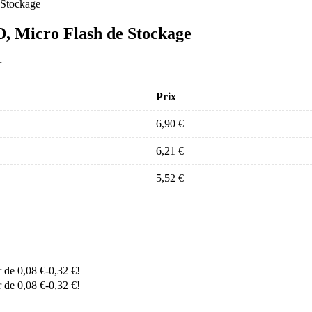
, Micro Flash de Stockage
Prix
6,90
€
6,21
€
5,52
€
r de
0,08
€
-
0,32
€
!
r de
0,08
€
-
0,32
€
!