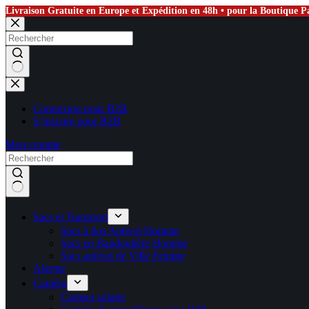
Livraison Gratuite en Europe et Expédition en 48h • pour la Boutique Pa
Passer
au
contenu
Aucun
résultat
Connexion pour B2B
S’inscrire pour B2B
Mon compte
Sacs et Transport
Sacs à dos Antivol Homme
Sacs en Bandoulière Homme
Sacs antivol de Ville Femme
Alarme
Caméra
Camera solaire