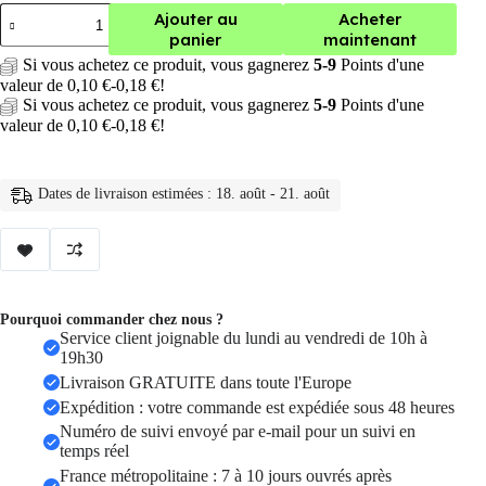
quantité
Ajouter au
Acheter
de
panier
maintenant
lampe
Si vous achetez ce produit, vous gagnerez
5-9
Points d'une
torche
valeur de
0,10
€
-
0,18
€
!
Portable
à
Si vous achetez ce produit, vous gagnerez
5-9
Points d'une
lumière
valeur de
0,10
€
-
0,18
€
!
LED,
Rechargeable
par
Dates de livraison estimées : 18. août - 21. août
USB
Pourquoi commander chez nous ?
Service client joignable du lundi au vendredi de 10h à
19h30
Livraison GRATUITE dans toute l'Europe
Expédition : votre commande est expédiée sous 48 heures
Numéro de suivi envoyé par e-mail pour un suivi en
temps réel
France métropolitaine : 7 à 10 jours ouvrés après