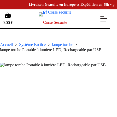
Livraison Gratuite en Europe et Expédition en 48h • pour 
Passer
Panier
au
d’achat
contenu
Corse Sécurité
0,00
€
Accueil
Système Factice
lampe torche
lampe torche Portable à lumière LED, Rechargeable par USB