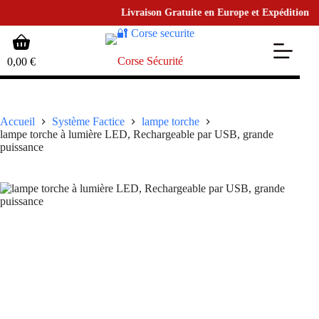
Livraison Gratuite en Europe et Expédition en 48
Passer
Panier
au
d’achat
contenu
Corse Sécurité
0,00
€
Accueil
Système Factice
lampe torche
lampe torche à lumière LED, Rechargeable par USB, grande
puissance