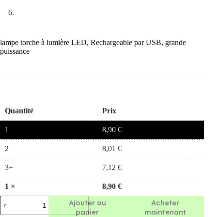
lampe torche à lumière LED, Rechargeable par USB, grande
puissance
Quantité
Prix
1
8,90
€
2
8,01
€
3+
7,12
€
1
×
8,90
€
quantité
Ajouter au
Acheter
de
panier
maintenant
lampe