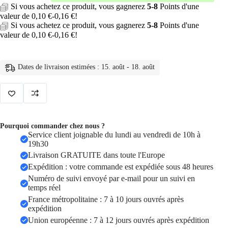
Si vous achetez ce produit, vous gagnerez
5-8
Points d'une
torche
valeur de
0,10
€
-
0,16
€
!
à
lumière
Si vous achetez ce produit, vous gagnerez
5-8
Points d'une
LED,
valeur de
0,10
€
-
0,16
€
!
Rechargeable
par
USB,
Dates de livraison estimées : 15. août - 18. août
grande
puissance
Pourquoi commander chez nous ?
Service client joignable du lundi au vendredi de 10h à
19h30
Livraison GRATUITE dans toute l'Europe
Expédition : votre commande est expédiée sous 48 heures
Numéro de suivi envoyé par e-mail pour un suivi en
temps réel
France métropolitaine : 7 à 10 jours ouvrés après
expédition
Union européenne : 7 à 12 jours ouvrés après expédition