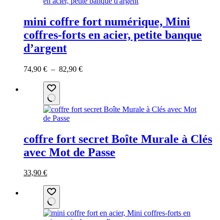
mini coffre fort numérique, Mini
coffres-forts en acier, petite banque
d’argent
Plage
Ce
74,90
€
–
82,90
€
de
produit
prix :
a
74,90 €
plusieurs
à
variations.
82,90 €
Les
options
peuvent
coffre fort secret Boîte Murale à Clés
être
choisies
avec Mot de Passe
sur
la
Le
Le
Ce
33,90
€
page
prix
prix
produit
du
initial
actuel
a
produit
était :
est :
plusieurs
46,90 €.
33,90 €.
variations.
Les