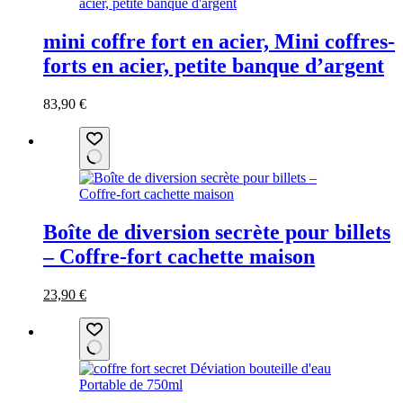
options
peuvent
mini coffre fort en acier, Mini coffres-
être
choisies
forts en acier, petite banque d’argent
sur
la
Ce
83,90
€
page
produit
du
a
produit
plusieurs
variations.
Les
options
peuvent
Boîte de diversion secrète pour billets
être
choisies
– Coffre-fort cachette maison
sur
la
Le
Le
Ce
23,90
€
page
prix
prix
produit
du
initial
actuel
a
produit
était :
est :
plusieurs
47,90 €.
23,90 €.
variations.
Les
options