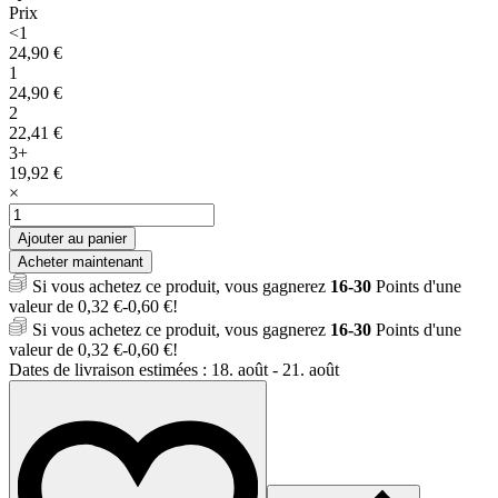
Prix
<1
24,90
€
1
24,90
€
2
22,41
€
3+
19,92
€
×
quantité
de
Ajouter au panier
coffre
Acheter maintenant
fort
Si vous achetez ce produit, vous gagnerez
16-30
Points d'une
secret
valeur de
0,32
€
-
0,60
€
!
Mini
Si vous achetez ce produit, vous gagnerez
16-30
Points d'une
livre
valeur de
0,32
€
-
0,60
€
!
de
Dates de livraison estimées : 18. août - 21. août
sécurité
en
forme
de
dictionnaire