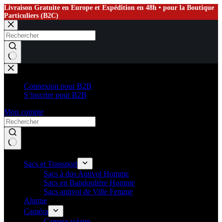
Livraison Gratuite en Europe et Expédition en 48h • pour la Boutique
Particuliers (B2C)
Passer
au
contenu
Aucun
résultat
Connexion pour B2B
S’inscrire pour B2B
Mon compte
Sacs et Transport
Sacs à dos Antivol Homme
Sacs en Bandoulière Homme
Sacs antivol de Ville Femme
Alarme
Caméra
Camera solaire