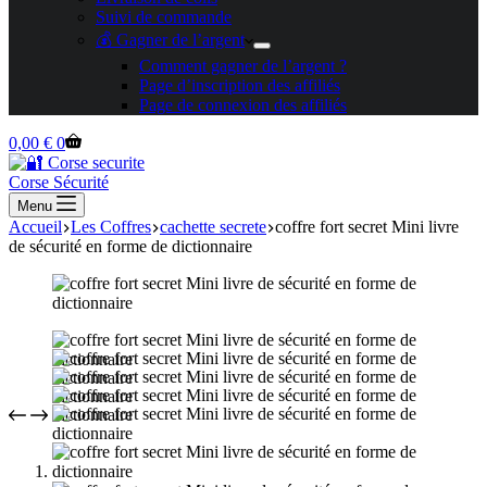
Suivi de commande
💰 Gagner de l’argent
Comment gagner de l’argent ?
Page d’inscription des affiliés
Page de connexion des affiliés
Panier
0,00
€
0
d’achat
Corse Sécurité
Menu
Accueil
Les Coffres
cachette secrete
coffre fort secret Mini livre
de sécurité en forme de dictionnaire