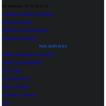
sur
Par téléphone : 07 66 39 21 14
la
page
Conditions Générales d’Utilisation
du
produit
Politique de cookies
Médiation de la consommation
Programme d’affiliation
NOS SERVICES
Politique de livraison & Expédition
Politique de confidentialité
Mon Compte
Qui sommes-nous ?
Suivre commande
Inscription /Connexion
Blog