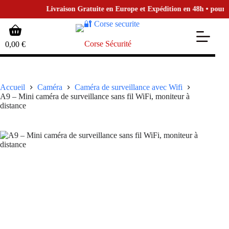
Livraison Gratuite en Europe et Expédition en 48h • pour la 
Passer
Panier
au
d’achat
contenu
Corse Sécurité
0,00
€
Accueil
Caméra
Caméra de surveillance avec Wifi
A9 – Mini caméra de surveillance sans fil WiFi, moniteur à
distance