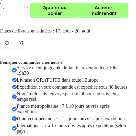
×
quantité
Ajouter au
Acheter
de
panier
maintenant
A9
–
Mini
Dates de livraison estimées : 17. août - 20. août
caméra
de
surveillance
sans
fil
WiFi,
moniteur
Pourquoi commander chez nous ?
à
Service client joignable du lundi au vendredi de 10h à
distance
19h30
Livraison GRATUITE dans toute l'Europe
Expédition : votre commande est expédiée sous 48 heures
Numéro de suivi envoyé par e-mail pour un suivi en
temps réel
France métropolitaine : 7 à 10 jours ouvrés après
expédition
Union européenne : 7 à 12 jours ouvrés après expédition
International : 7 à 15 jours ouvrés après expédition (selon
pays )