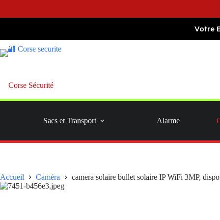
Passer
Votre 
au
contenu
Corse Sécurité
Sacs et Transport
Alarme
Accueil
Caméra
camera solaire bullet solaire IP WiFi 3MP, dispos