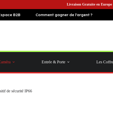
Livraison Gratuite en Europe et Expéd
Espace B2B
Comment gagner de l'argent ?
Caméra
Entrée & Porte
Les Coffr
itif de sécurité IP66