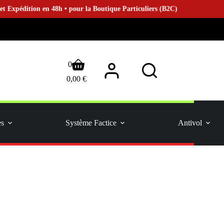
ition en 48h • pour la Boutique Particuliers (B2C)
Panier
0
d’achat
0,00
€
es
Système Factice
Antivol