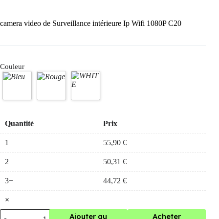
camera video de Surveillance intérieure Ip Wifi 1080P C20
Couleur
Quantité
Prix
1
55,90
€
2
50,31
€
3+
44,72
€
×
quantité
Ajouter au
Acheter