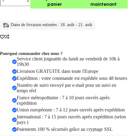
de
panier
maintenant
camera
video
de
Surveillance
Dates de livraison estimées : 18. août - 21. août
intérieure
Ip
Wifi
1080P
C20
Pourquoi commander chez nous ?
Service client joignable du lundi au vendredi de 10h à
19h30
Livraison GRATUITE dans toute l'Europe
Expédition : votre commande est expédiée sous 48 heures
Numéro de suivi envoyé par e-mail pour un suivi en
temps réel
France métropolitaine : 7 à 10 jours ouvrés après
expédition
Union européenne : 7 à 12 jours ouvrés après expédition
International : 7 à 15 jours ouvrés après expédition (selon
pays )
Paiements 100 % sécurisés grâce au cryptage SSL