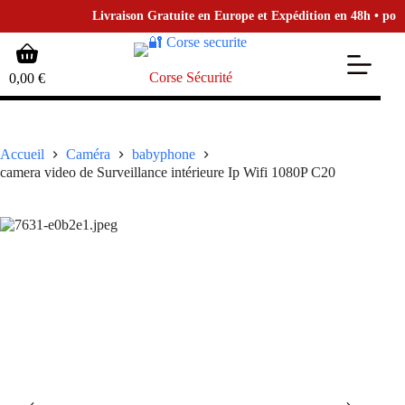
Livraison Gratuite en Europe et Expédition en 48h • pour la
Passer
Panier
au
d’achat
contenu
Corse Sécurité
0,00
€
Accueil
Caméra
babyphone
camera video de Surveillance intérieure Ip Wifi 1080P C20