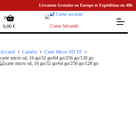
Livraison Gratuite en Europe et Expédition en 48h • po
Passer
Panier
0
au
d’achat
contenu
Corse Sécurité
0,00
€
Accueil
Caméra
Carte Micro SD TF
carte micro sd, 16 go/32 go/64 go/256 go/128 go