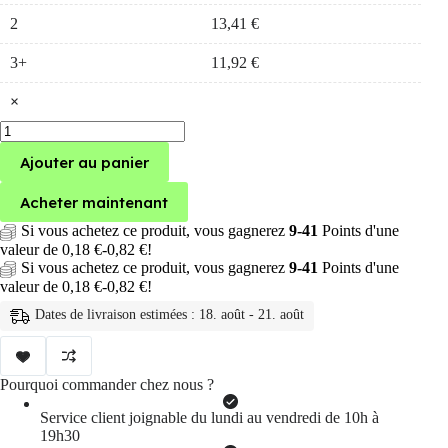
2
13,41
€
3+
11,92
€
×
quantité
de
Ajouter au panier
carte
micro
sd,
Acheter maintenant
16
go/32
Si vous achetez ce produit, vous gagnerez
9-41
Points d'une
go/64
valeur de
0,18
€
-
0,82
€
!
go/256
Si vous achetez ce produit, vous gagnerez
9-41
Points d'une
go/128
valeur de
0,18
€
-
0,82
€
!
go
Dates de livraison estimées : 18. août - 21. août
Pourquoi commander chez nous ?
Service client joignable du lundi au vendredi de 10h à
19h30