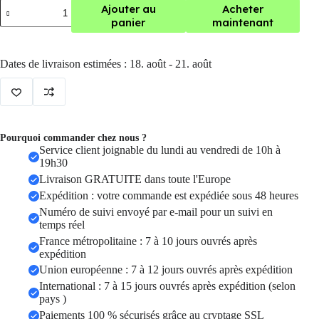
quantité
Ajouter au
Acheter
de
panier
maintenant
carte
micro
sd
Dates de livraison estimées : 18. août - 21. août
SD/TF
pour
téléphone
Pourquoi commander chez nous ?
Service client joignable du lundi au vendredi de 10h à
19h30
Livraison GRATUITE dans toute l'Europe
Expédition : votre commande est expédiée sous 48 heures
Numéro de suivi envoyé par e-mail pour un suivi en
temps réel
France métropolitaine : 7 à 10 jours ouvrés après
expédition
Union européenne : 7 à 12 jours ouvrés après expédition
International : 7 à 15 jours ouvrés après expédition (selon
pays )
Paiements 100 % sécurisés grâce au cryptage SSL