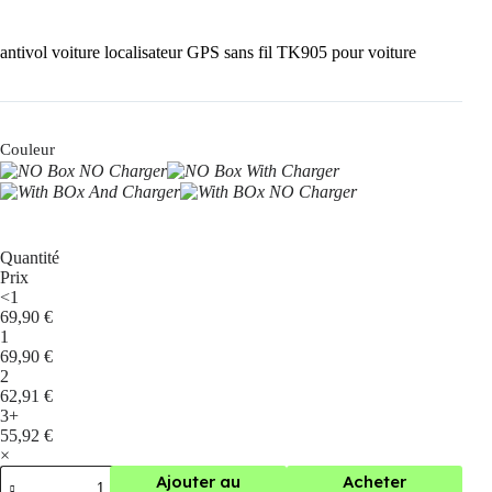
antivol voiture localisateur GPS sans fil TK905 pour voiture
Couleur
Quantité
Prix
<1
69,90
€
1
69,90
€
2
62,91
€
3+
55,92
€
×
quantité
Ajouter au
Acheter