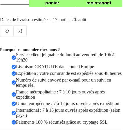
de
panier
maintenant
antivol
voiture
localisateur
Dates de livraison estimées : 17. août - 20. août
GPS
sans
fil
TK905
pour
voiture
Pourquoi commander chez nous ?
Service client joignable du lundi au vendredi de 10h à
19h30
Livraison GRATUITE dans toute l'Europe
Expédition : votre commande est expédiée sous 48 heures
Numéro de suivi envoyé par e-mail pour un suivi en
temps réel
France métropolitaine : 7 à 10 jours ouvrés après
expédition
Union européenne : 7 à 12 jours ouvrés après expédition
International : 7 à 15 jours ouvrés après expédition (selon
pays )
Paiements 100 % sécurisés grâce au cryptage SSL