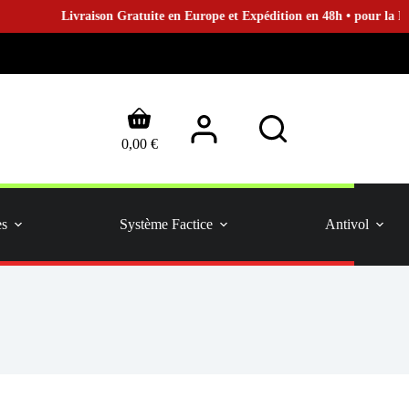
Livraison Gratuite en Europe et Expédition en 48h • pour la Bou
Panier
d’achat
0,00
€
es
Système Factice
Antivol