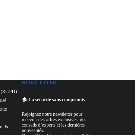
NEWSLETTER
té (RGPD)
🏠
La sécurité sans compromis
risé
ente
Rejoignez notre newsletter pour
recevoir des offres exclusives, des
conseils d’experts et les dernières
nt &
nouveautés.