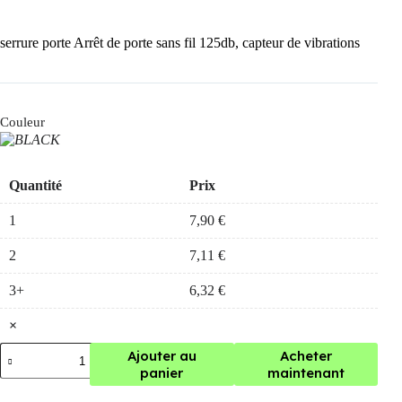
serrure porte Arrêt de porte sans fil 125db, capteur de vibrations
Couleur
Quantité
Prix
1
7,90
€
2
7,11
€
3+
6,32
€
×
quantité
Ajouter au
Acheter
de
panier
maintenant
serrure
porte