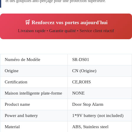
et des goupilles anti-perçage pour une protection supérieure.
🛒 Renforcez vos portes aujourd'hui
Livraison rapide • Garantie qualité • Service client réactif
Numéro de Modèle
SR-DS01
Origine
CN (Origine)
Certification
CE,ROHS
Maison intelligente plate-forme
NONE
Product name
Door Stop Alarm
Power and battery
1*9V battery (not included)
Material
ABS, Stainless steel