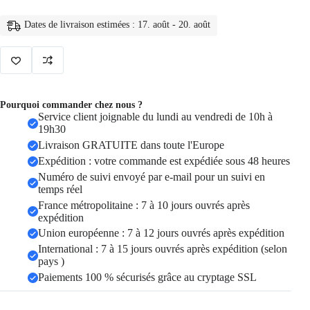
Arrêt
de
Dates de livraison estimées : 17. août - 20. août
porte
sans
fil
125db,
capteur
de
vibrations
Pourquoi commander chez nous ?
Service client joignable du lundi au vendredi de 10h à
19h30
Livraison GRATUITE dans toute l'Europe
Expédition : votre commande est expédiée sous 48 heures
Numéro de suivi envoyé par e-mail pour un suivi en
temps réel
France métropolitaine : 7 à 10 jours ouvrés après
expédition
Union européenne : 7 à 12 jours ouvrés après expédition
International : 7 à 15 jours ouvrés après expédition (selon
pays )
Paiements 100 % sécurisés grâce au cryptage SSL