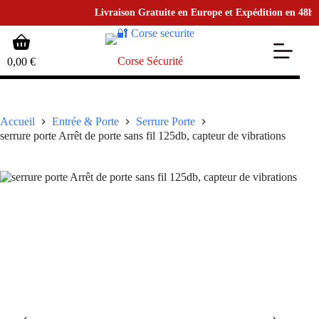
Livraison Gratuite en Europe et Expédition en 48h • po
Passer
Panier
au
d’achat
contenu
Corse Sécurité
0,00
€
Accueil
Entrée & Porte
Serrure Porte
serrure porte Arrêt de porte sans fil 125db, capteur de vibrations