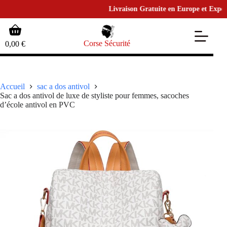
Livraison Gratuite en Europe et Expédition
Passer
Panier
au
d’achat
contenu
Corse Sécurité
0,00
€
Accueil
sac a dos antivol
Sac a dos antivol de luxe de styliste pour femmes, sacoches
d’école antivol en PVC