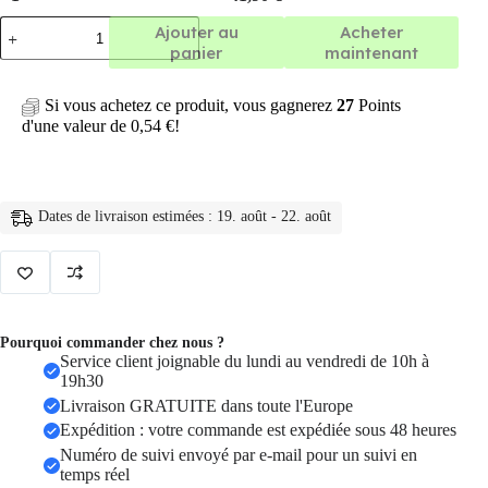
quantité
Ajouter au
Acheter
de
panier
maintenant
Sac
a
dos
Si vous achetez ce produit, vous gagnerez
27
Points
antivol
d'une valeur de
0,54
€
!
de
luxe
de
styliste
pour
Dates de livraison estimées : 19. août - 22. août
femmes,
sacoches
d'école
antivol
en
PVC
Pourquoi commander chez nous ?
Service client joignable du lundi au vendredi de 10h à
19h30
Livraison GRATUITE dans toute l'Europe
Expédition : votre commande est expédiée sous 48 heures
Numéro de suivi envoyé par e-mail pour un suivi en
temps réel