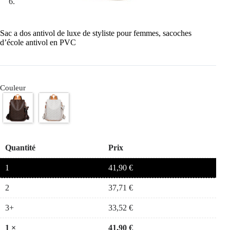
Sac a dos antivol de luxe de styliste pour femmes, sacoches
d’école antivol en PVC
Couleur
Quantité
Prix
1
41,90
€
2
37,71
€
3+
33,52
€
1
×
41,90
€