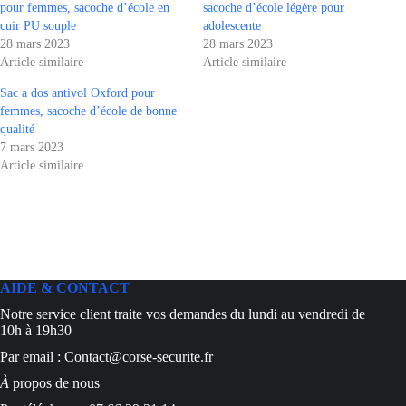
pour femmes, sacoche d’école en
sacoche d’école légère pour
cuir PU souple
adolescente
28 mars 2023
28 mars 2023
Article similaire
Article similaire
Sac a dos antivol Oxford pour
femmes, sacoche d’école de bonne
qualité
7 mars 2023
Article similaire
AIDE & CONTACT
Notre service client traite vos demandes du lundi au vendredi de
10h à 19h30
Par email : Contact@corse-securite.fr
À
propos de nous