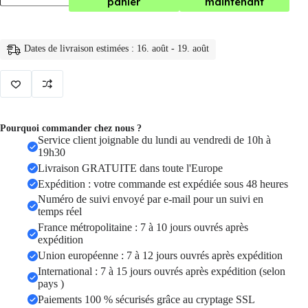
panier
maintenant
Caméra
dôme
de
vidéosurveillance
Dates de livraison estimées : 16. août - 19. août
en
plastique
noir,
fausse
caméra
clignotante
Led
Pourquoi commander chez nous ?
Service client joignable du lundi au vendredi de 10h à
19h30
Livraison GRATUITE dans toute l'Europe
Expédition : votre commande est expédiée sous 48 heures
Numéro de suivi envoyé par e-mail pour un suivi en
temps réel
France métropolitaine : 7 à 10 jours ouvrés après
expédition
Union européenne : 7 à 12 jours ouvrés après expédition
International : 7 à 15 jours ouvrés après expédition (selon
pays )
Paiements 100 % sécurisés grâce au cryptage SSL