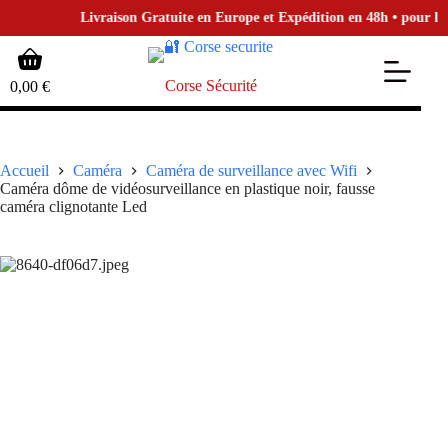
Livraison Gratuite en Europe et Expédition en 48h • pour la Bo
Passer
Panier
au
d’achat
contenu
Corse Sécurité
0,00
€
Accueil
Caméra
Caméra de surveillance avec Wifi
Caméra dôme de vidéosurveillance en plastique noir, fausse
caméra clignotante Led