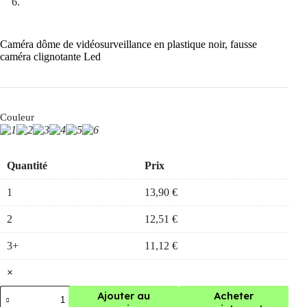
Caméra dôme de vidéosurveillance en plastique noir, fausse
caméra clignotante Led
Couleur
Quantité
Prix
1
13,90
€
2
12,51
€
3+
11,12
€
×
quantité
Ajouter au
Acheter
de