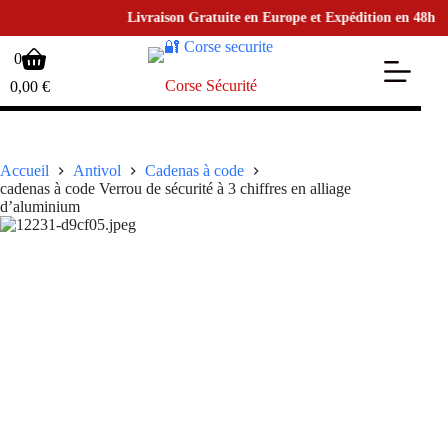
Livraison Gratuite en Europe et Expédition en 48h • po
Passer
Panier
0
au
d’achat
contenu
Corse Sécurité
0,00
€
Accueil
Antivol
Cadenas à code
cadenas à code Verrou de sécurité à 3 chiffres en alliage
d’aluminium