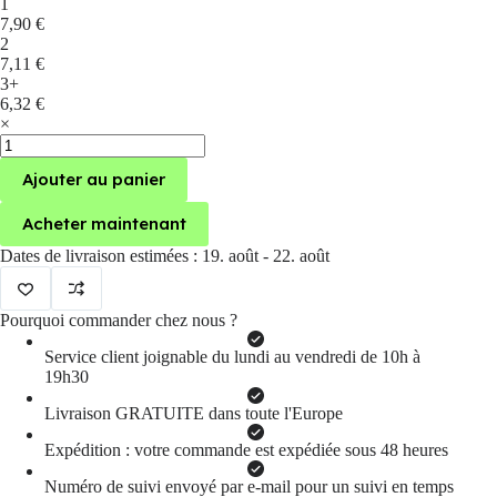
1
7,90
€
2
7,11
€
3+
6,32
€
×
quantité
de
Ajouter au panier
cadenas
à
code
Acheter maintenant
Verrou
de
Dates de livraison estimées : 19. août - 22. août
sécurité
à
3
Pourquoi commander chez nous ?
chiffres
en
Service client joignable du lundi au vendredi de 10h à
alliage
19h30
d'aluminium
Livraison GRATUITE dans toute l'Europe
Expédition : votre commande est expédiée sous 48 heures
Numéro de suivi envoyé par e-mail pour un suivi en temps