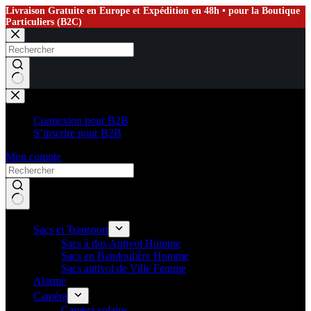
Livraison Gratuite en Europe et Expédition en 48h • pour la Boutique
Particuliers (B2C)
Passer
au
contenu
Aucun
résultat
Connexion pour B2B
S’inscrire pour B2B
Mon compte
Sacs et Transport
Sacs à dos Antivol Homme
Sacs en Bandoulière Homme
Sacs antivol de Ville Femme
Alarme
Caméra
Camera solaire